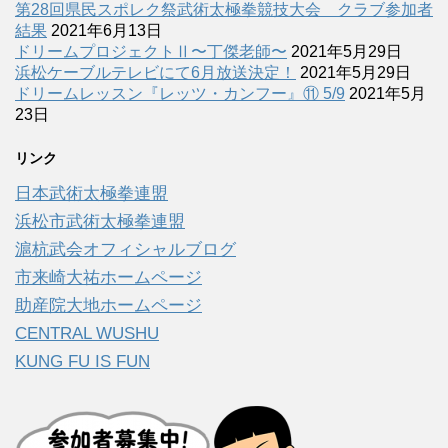
第28回県民スポレク祭武術太極拳競技大会 クラブ参加者
結果
2021年6月13日
ドリームプロジェクトⅡ〜丁傑老師〜
2021年5月29日
浜松ケーブルテレビにて6月放送決定！
2021年5月29日
ドリームレッスン『レッツ・カンフー』⑪ 5/9
2021年5月
23日
リンク
日本武術太極拳連盟
浜松市武術太極拳連盟
滬杭武会オフィシャルブログ
市来崎大祐ホームページ
助産院大地ホームページ
CENTRAL WUSHU
KUNG FU IS FUN