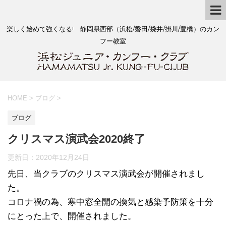
楽しく始めて強くなる! 静岡県西部（浜松/磐田/袋井/掛川/豊橋）のカン
フー教室
HOME
>
ブログ
>
ブログ
クリスマス演武会2020終了
更新日：
2020年12月24日
先日、当クラブのクリスマス演武会が開催されまし
た。
コロナ禍の為、寒中窓全開の換気と感染予防策を十分
にとった上で、開催されました。