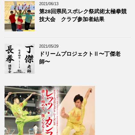
2021/06/13
第28回県民スポレク祭武術太極拳競
技大会 クラブ参加者結果
2021/05/29
ドリームプロジェクトⅡ〜丁傑老
師〜