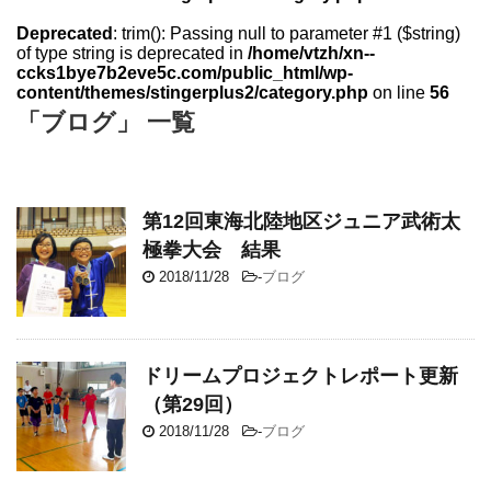
Deprecated
: trim(): Passing null to parameter #1 ($string)
of type string is deprecated in
/home/vtzh/xn--
ccks1bye7b2eve5c.com/public_html/wp-
content/themes/stingerplus2/category.php
on line
56
「ブログ」 一覧
第12回東海北陸地区ジュニア武術太
極拳大会 結果
2018/11/28
-
ブログ
ドリームプロジェクトレポート更新
（第29回）
2018/11/28
-
ブログ