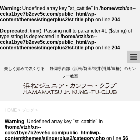
Warning
: Undefined array key "st_cattitle" in
/home/vtzh/xn--
ccks1bye7b2eve5c.com/public_html/wp-
content/themes/stingerplus2/st-title.php
on line
204
Deprecated
: trim(): Passing null to parameter #1 ($string) of
type string is deprecated in
/home/vtzh/xn--
ccks1bye7b2eve5c.com/public_html/wp-
content/themes/stingerplus2/st-title.php
on line
204
楽しく始めて強くなる! 静岡県西部（浜松/磐田/袋井/掛川/豊橋）のカン
フー教室
HOME
>
ブログ
>
Warning
: Undefined array key "st_cattitle" in
/home/vtzh/xn--
ccks1bye7b2eve5c.com/public_html/wp-
content/themes/stingerplus2/category.php
on line
56