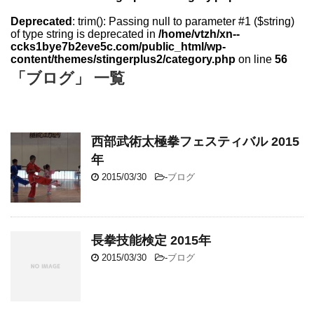
Deprecated
: trim(): Passing null to parameter #1 ($string)
of type string is deprecated in
/home/vtzh/xn--
ccks1bye7b2eve5c.com/public_html/wp-
content/themes/stingerplus2/category.php
on line
56
「ブログ」 一覧
西部武術太極拳フェスティバル 2015
年
2015/03/30
-
ブログ
長拳技能検定 2015年
2015/03/30
-
ブログ