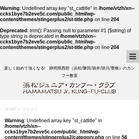
Warning
: Undefined array key "st_cattitle" in
/home/vtzh/xn--
ccks1bye7b2eve5c.com/public_html/wp-
content/themes/stingerplus2/st-title.php
on line
204
Deprecated
: trim(): Passing null to parameter #1 ($string) of
type string is deprecated in
/home/vtzh/xn--
ccks1bye7b2eve5c.com/public_html/wp-
content/themes/stingerplus2/st-title.php
on line
204
楽しく始めて強くなる! 静岡県西部（浜松/磐田/袋井/掛川/豊橋）のカン
フー教室
HOME
>
ブログ
>
Warning
: Undefined array key "st_cattitle" in
/home/vtzh/xn--
ccks1bye7b2eve5c.com/public_html/wp-
content/themes/stingerplus2/category.php
on line
56