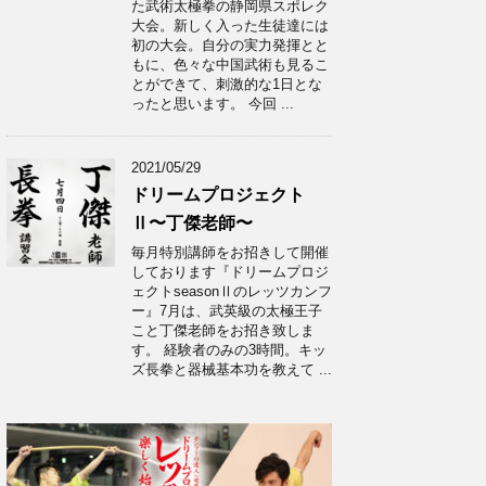
た武術太極拳の静岡県スポレク
大会。新しく入った生徒達には
初の大会。自分の実力発揮とと
もに、色々な中国武術も見るこ
とができて、刺激的な1日とな
ったと思います。 今回 ...
2021/05/29
ドリームプロジェクト
Ⅱ〜丁傑老師〜
毎月特別講師をお招きして開催
しております『ドリームプロジ
ェクトseasonⅡのレッツカンフ
ー』7月は、武英級の太極王子
こと丁傑老師をお招き致しま
す。 経験者のみの3時間。キッ
ズ長拳と器械基本功を教えて ...