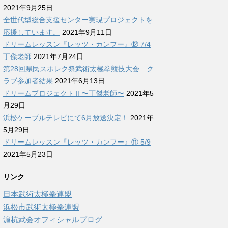
2021年9月25日
全世代型総合支援センター実現プロジェクトを
応援しています。
2021年9月11日
ドリームレッスン『レッツ・カンフー』⑫ 7/4
丁傑老師
2021年7月24日
第28回県民スポレク祭武術太極拳競技大会 ク
ラブ参加者結果
2021年6月13日
ドリームプロジェクトⅡ〜丁傑老師〜
2021年5
月29日
浜松ケーブルテレビにて6月放送決定！
2021年
5月29日
ドリームレッスン『レッツ・カンフー』⑪ 5/9
2021年5月23日
リンク
日本武術太極拳連盟
浜松市武術太極拳連盟
滬杭武会オフィシャルブログ