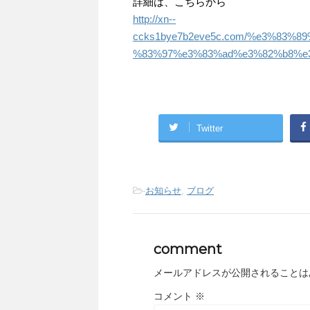
詳細は、こちらから
http://xn--
ccks1bye7b2eve5c.com/%e3%83%
%83%97%e3%83%ad%e3%82%b8%e3
Twitter
-
お知らせ
,
ブログ
comment
メールアドレスが公開されることは
コメント
※