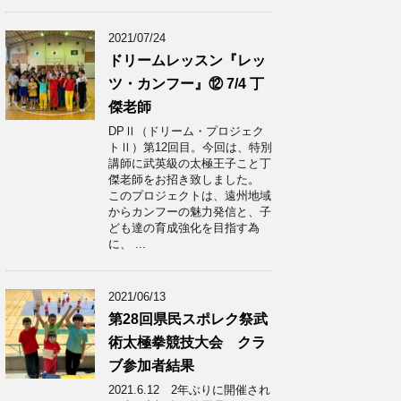
2021/07/24
ドリームレッスン『レッ
ツ・カンフー』⑫ 7/4 丁
傑老師
DPⅡ（ドリーム・プロジェク
トⅡ）第12回目。今回は、特別
講師に武英級の太極王子こと丁
傑老師をお招き致しました。
このプロジェクトは、遠州地域
からカンフーの魅力発信と、子
ども達の育成強化を目指す為
に、 ...
2021/06/13
第28回県民スポレク祭武
術太極拳競技大会 クラ
ブ参加者結果
2021.6.12 2年ぶりに開催され