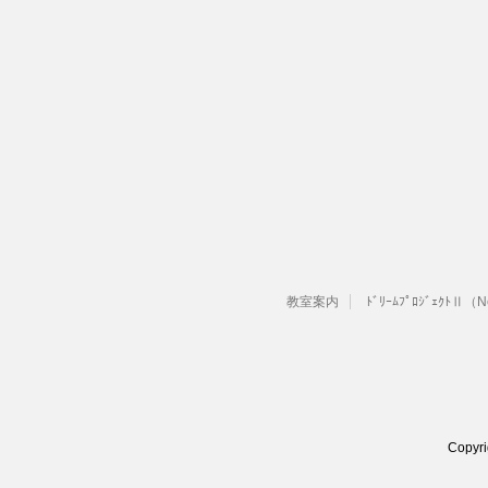
教室案内
ﾄﾞﾘｰﾑﾌﾟﾛｼﾞｪｸﾄⅡ（
Copyr