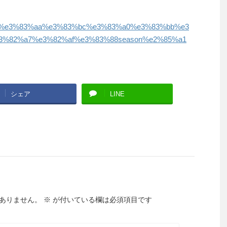
89%e3%83%aa%e3%83%bc%e3%83%a0%e3%83%bb%e3
%82%a7%e3%82%af%e3%83%88season%e2%85%a1
シェア
LINE
ありません。
※
が付いている欄は必須項目です