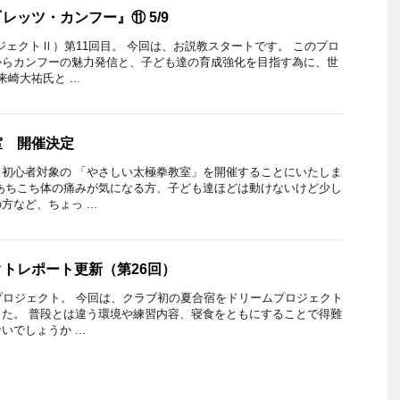
レッツ・カンフー』⑪ 5/9
ジェクトⅡ）第11回目。 今回は、お説教スタートです。 このプロ
からカンフーの魅力発信と、子ども達の育成強化を目指す為に、世
崎大祐氏と ...
室 開催決定
初心者対象の 「やさしい太極拳教室」を開催することにいたしま
あちこち体の痛みが気になる方、子ども達ほどは動けないけど少し
など、ちょっ ...
トレポート更新（第26回）
プロジェクト。 今回は、クラブ初の夏合宿をドリームプロジェクト
た。 普段とは違う環境や練習内容、寝食をともにすることで得難
でしょうか ...