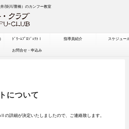
袋井/掛川/豊橋）のカンフー教室
w）
ﾄﾞﾘｰﾑﾌﾟﾛｼﾞｪｸﾄⅠ
指導員紹介
スケジュー
お問合せ・申込み
トについて
onⅡの詳細が決定いたしましたので、ご連絡致します。