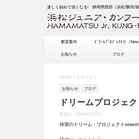
楽しく始めて強くなる! 静岡県西部（浜松/磐田/
教室案内
ﾄﾞﾘｰﾑﾌﾟﾛｼﾞｪｸﾄⅡ（Ne
お知らせ
ブログ
HOME
>
お知らせ
>
お知らせ
ブログ
ドリームプロジェク
更新日：
2020年5月5日
待望のドリーム・プロジェクトseas