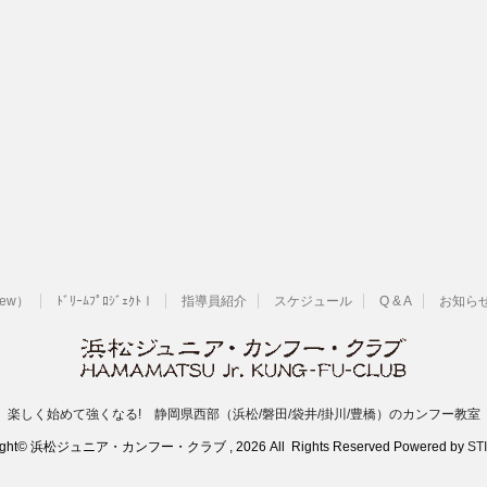
New）
ﾄﾞﾘｰﾑﾌﾟﾛｼﾞｪｸﾄⅠ
指導員紹介
スケジュール
Q & A
お知ら
楽しく始めて強くなる! 静岡県西部（浜松/磐田/袋井/掛川/豊橋）のカンフー教室
ight© 浜松ジュニア・カンフー・クラブ , 2026 All Rights Reserved Powered by
ST