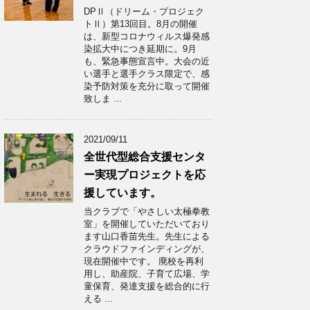
DPⅡ（ドリーム・プロジェク
トⅡ）第13回目。8月の開催
は、新型コロナウィルス爆発感
染拡大中につき延期に。9月
も、緊急事態宣言中。大会の近
い選手と選手クラス限定で、感
染予防対策を充分に取って開催
致しま ...
2021/09/11
全世代型総合支援センタ
ー実現プロジェクトを応
援しています。
当クラブで「やさしい太極拳教
室」を開催していただいており
ます山口香苗先生。先生による
クラウドファインディングが、
現在開催中です。 廃校を再利
用し、助産院、子育て広場、学
童保育、発達支援を総合的に行
える ...