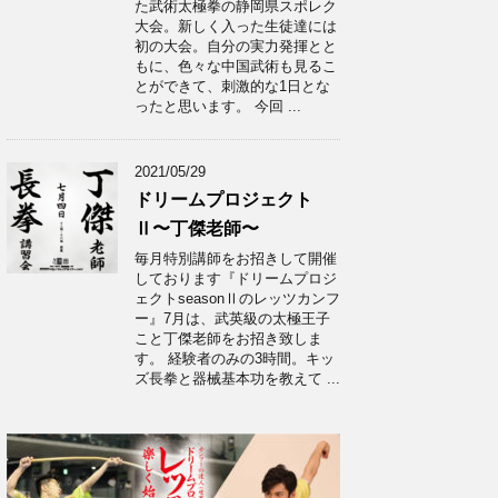
た武術太極拳の静岡県スポレク
大会。新しく入った生徒達には
初の大会。自分の実力発揮とと
もに、色々な中国武術も見るこ
とができて、刺激的な1日とな
ったと思います。 今回 ...
2021/05/29
ドリームプロジェクト
Ⅱ〜丁傑老師〜
毎月特別講師をお招きして開催
しております『ドリームプロジ
ェクトseasonⅡのレッツカンフ
ー』7月は、武英級の太極王子
こと丁傑老師をお招き致しま
す。 経験者のみの3時間。キッ
ズ長拳と器械基本功を教えて ...