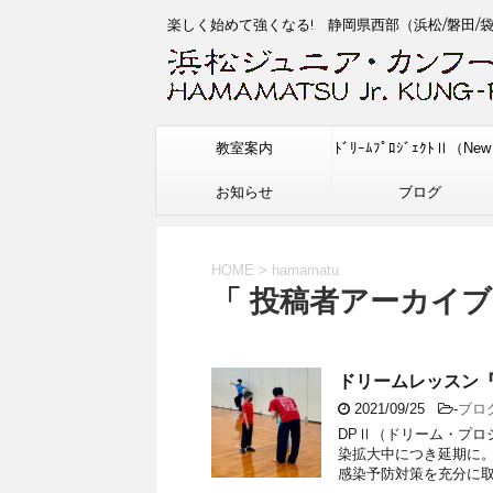
楽しく始めて強くなる! 静岡県西部（浜松/磐田/
教室案内
ﾄﾞﾘｰﾑﾌﾟﾛｼﾞｪｸﾄⅡ（Ne
お知らせ
ブログ
HOME
>
hamamatu
「 投稿者アーカイブ：
ドリームレッスン『
2021/09/25
-
ブロ
DPⅡ（ドリーム・プロ
染拡大中につき延期に
感染予防対策を充分に取っ