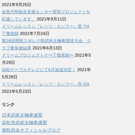
2021年9月25日
全世代型総合支援センター実現プロジェクトを
応援しています。
2021年9月11日
ドリームレッスン『レッツ・カンフー』⑫ 7/4
丁傑老師
2021年7月24日
第28回県民スポレク祭武術太極拳競技大会 ク
ラブ参加者結果
2021年6月13日
ドリームプロジェクトⅡ〜丁傑老師〜
2021年5
月29日
浜松ケーブルテレビにて6月放送決定！
2021年
5月29日
ドリームレッスン『レッツ・カンフー』⑪ 5/9
2021年5月23日
リンク
日本武術太極拳連盟
浜松市武術太極拳連盟
滬杭武会オフィシャルブログ