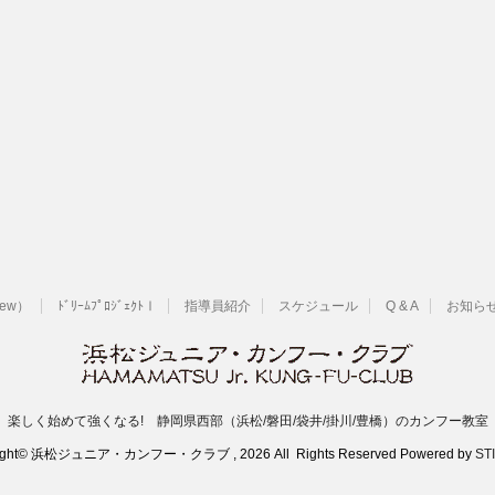
New）
ﾄﾞﾘｰﾑﾌﾟﾛｼﾞｪｸﾄⅠ
指導員紹介
スケジュール
Q & A
お知ら
楽しく始めて強くなる! 静岡県西部（浜松/磐田/袋井/掛川/豊橋）のカンフー教室
ight© 浜松ジュニア・カンフー・クラブ , 2026 All Rights Reserved Powered by
ST