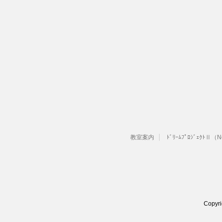
教室案内
ﾄﾞﾘｰﾑﾌﾟﾛｼﾞｪｸﾄⅡ（
Copyr