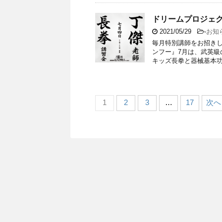
ドリームプロジェ
2021/05/29
-
お知
毎月特別講師をお招きし
ンフー』7月は、武英級
キッズ長拳と器械基本功を
1
2
3
…
17
次へ 