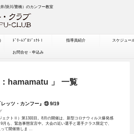
袋井/掛川/豊橋）のカンフー教室
w）
ﾄﾞﾘｰﾑﾌﾟﾛｼﾞｪｸﾄⅠ
指導員紹介
スケジュー
お問合せ・申込み
hamamatu 」 一覧
レッツ・カンフー』⑬ 9/19
グ
ジェクトⅡ）第13回目。8月の開催は、新型コロナウィルス爆発感
。9月も、緊急事態宣言中。大会の近い選手と選手クラス限定で、
て開催致しま ...