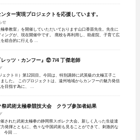
センター実現プロジェクトを応援しています。
らせ
太極拳教室」を開催していただいております山口香苗先生。先生に
ィングが、現在開催中です。 廃校を再利用し、助産院、子育て広
総合的に行える ...
レッツ・カンフー』⑫ 7/4 丁傑老師
グ
ジェクトⅡ）第12回目。今回は、特別講師に武英級の太極王子こ
ました。 このプロジェクトは、遠州地域からカンフーの魅力発信
目指す為に、 ...
ク祭武術太極拳競技大会 クラブ参加者結果
グ
ぶりに開催された武術太極拳の静岡県スポレク大会。新しく入った生徒達
実力発揮とともに、色々な中国武術も見ることができて、刺激的な
今回 ...