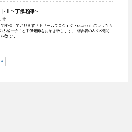
クトⅡ〜丁傑老師〜
らせ
て開催しております『ドリームプロジェクトseasonⅡのレッツカ
の太極王子こと丁傑老師をお招き致します。 経験者のみの3時間。
教えて ...
»