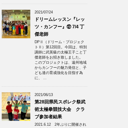
2021/07/24
ドリームレッスン『レッ
ツ・カンフー』⑫ 7/4 丁
傑老師
DPⅡ（ドリーム・プロジェク
トⅡ）第12回目。今回は、特別
講師に武英級の太極王子こと丁
傑老師をお招き致しました。
このプロジェクトは、遠州地域
からカンフーの魅力発信と、子
ども達の育成強化を目指す為
に、 ...
2021/06/13
第28回県民スポレク祭武
術太極拳競技大会 クラ
ブ参加者結果
2021.6.12 2年ぶりに開催され