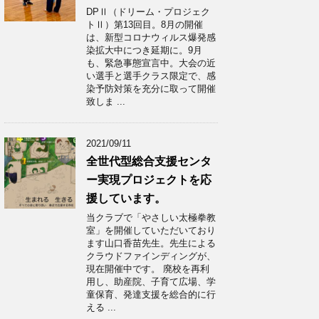
DPⅡ（ドリーム・プロジェク
トⅡ）第13回目。8月の開催
は、新型コロナウィルス爆発感
染拡大中につき延期に。9月
も、緊急事態宣言中。大会の近
い選手と選手クラス限定で、感
染予防対策を充分に取って開催
致しま ...
2021/09/11
全世代型総合支援センタ
ー実現プロジェクトを応
援しています。
当クラブで「やさしい太極拳教
室」を開催していただいており
ます山口香苗先生。先生による
クラウドファインディングが、
現在開催中です。 廃校を再利
用し、助産院、子育て広場、学
童保育、発達支援を総合的に行
える ...