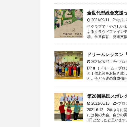
全世代型総合支援
2021/09/11
-
お知
当クラブで「やさしい
よるクラウドファインデ
場、学童保育、発達支援を
ドリームレッスン『
2021/07/24
-
ブロ
DPⅡ（ドリーム・プロ
と丁傑老師をお招き致し
と、子ども達の育成強化を
第28回県民スポレ
2021/06/13
-
ブロ
2021.6.12 2年
には初の大会。自分の
1日となったと思います。 