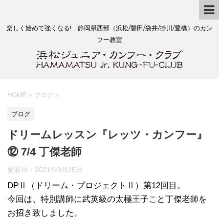
楽しく始めて強くなる! 静岡県西部（浜松/磐田/袋井/掛川/豊橋）のカン
フー教室
HOME
>
ブログ
>
ブログ
ドリームレッスン『レッツ・カンフー』
⑫ 7/4 丁傑老師
更新日：
2021年9月25日
DPⅡ（ドリーム・プロジェクトⅡ）第12回目。
今回は、特別講師に武英級の太極王子こと丁傑老師を
お招き致しました。