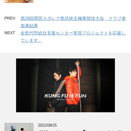
PREV
第28回県民スポレク祭武術太極拳競技大会 クラブ参
加者結果
NEXT
全世代型総合支援センター実現プロジェクトを応援し
ています。
2021/09/25