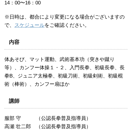
14：00〜16：00
※日時は、都合により変更になる場合がございますの
で、
スケジュール
をご確認ください。
内容
体あそび、マット運動、武術基本功（突きや蹴り
等）、カンフー体操１・２、入門長拳、初級長拳、長
拳B、
ジュニア太極拳、初級刀術、初級剣術、
初級棍
術（棒術）、カンフー扇ほか
講師
服部 守 （公認長拳普及指導員）
高瀬 壮二郎 （公認長拳普及指導員）