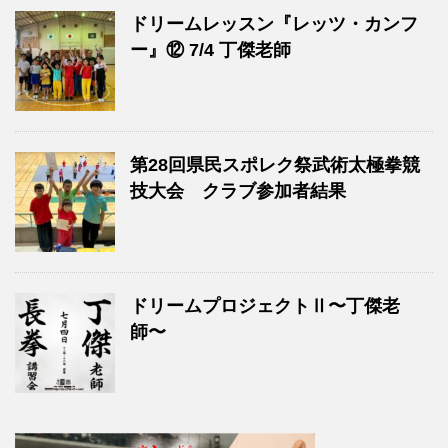
ドリームレッスン『レッツ・カンフ
ー』⑫ 7/4 丁傑老師
第28回県民スポレク祭武術太極拳競
技大会 クラブ参加者結果
ドリームプロジェクトⅡ〜丁傑老
師〜