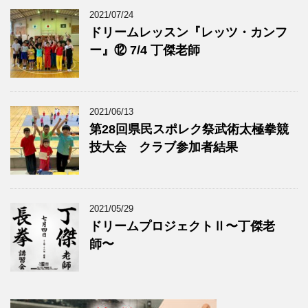
2021/07/24
ドリームレッスン『レッツ・カンフ
ー』⑫ 7/4 丁傑老師
2021/06/13
第28回県民スポレク祭武術太極拳競
技大会 クラブ参加者結果
2021/05/29
ドリームプロジェクトⅡ〜丁傑老
師〜