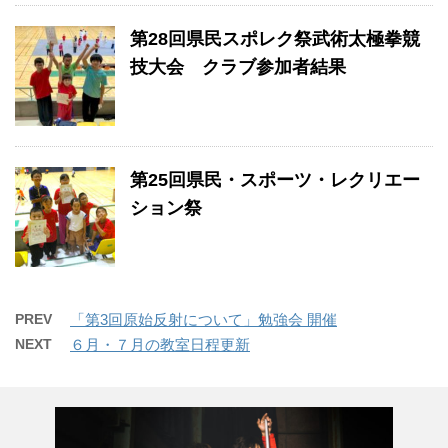
第28回県民スポレク祭武術太極拳競
技大会 クラブ参加者結果
第25回県民・スポーツ・レクリエー
ション祭
PREV
「第3回原始反射について」勉強会 開催
NEXT
６月・７月の教室日程更新