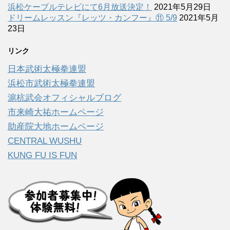
浜松ケーブルテレビにて6月放送決定！
2021年5月29日
ドリームレッスン『レッツ・カンフー』⑪ 5/9
2021年5月
23日
リンク
日本武術太極拳連盟
浜松市武術太極拳連盟
滬杭武会オフィシャルブログ
市来崎大祐ホームページ
助産院大地ホームページ
CENTRAL WUSHU
KUNG FU IS FUN