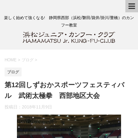
楽しく始めて強くなる! 静岡県西部（浜松/磐田/袋井/掛川/豊橋）のカン
フー教室
HOME
>
ブログ
>
ブログ
第12回しずおかスポーツフェスティバ
ル 武術太極拳 西部地区大会
投稿日：
2018年11月9日