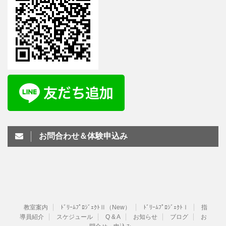
お問合わせ＆体験申込み
教室案内
ﾄﾞﾘｰﾑﾌﾟﾛｼﾞｪｸﾄⅡ（New）
ﾄﾞﾘｰﾑﾌﾟﾛｼﾞｪｸﾄⅠ
指
導員紹介
スケジュール
Q & A
お知らせ
ブログ
お