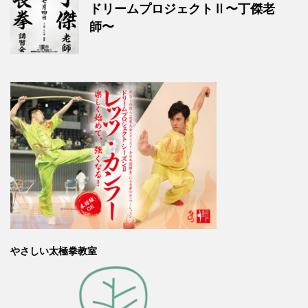
ドリームプロジェクトⅡ〜丁傑老
師〜
やさしい太極拳教室