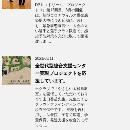
DPⅡ（ドリーム・プロジェク
トⅡ）第13回目。8月の開催
は、新型コロナウィルス爆発感
染拡大中につき延期に。9月
も、緊急事態宣言中。大会の近
い選手と選手クラス限定で、感
染予防対策を充分に取って開催
致しま ...
2021/09/11
全世代型総合支援センタ
ー実現プロジェクトを応
援しています。
当クラブで「やさしい太極拳教
室」を開催していただいており
ます山口香苗先生。先生による
クラウドファインディングが、
現在開催中です。 廃校を再利
用し、助産院、子育て広場、学
童保育、発達支援を総合的に行
える ...