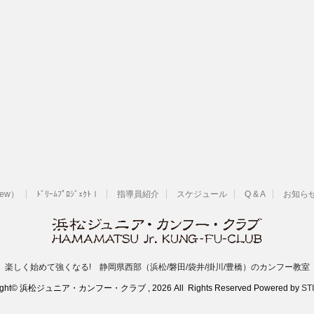
New）
ﾄﾞﾘｰﾑﾌﾟﾛｼﾞｪｸﾄⅠ
指導員紹介
スケジュール
Q & A
お知ら
楽しく始めて強くなる! 静岡県西部（浜松/磐田/袋井/掛川/豊橋）のカンフー教室
ight© 浜松ジュニア・カンフー・クラブ , 2026 All Rights Reserved Powered by
ST