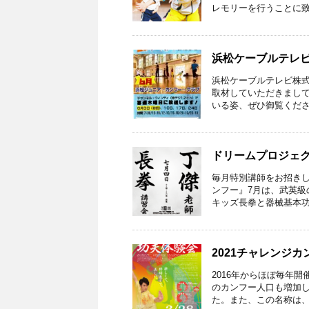
レモリーを行うことに致し
浜松ケーブルテレビ
浜松ケーブルテレビ株
取材していただきまし
いる姿、ぜひ御覧ください
ドリームプロジェ
毎月特別講師をお招きし
ンフー』7月は、武英級
キッズ長拳と器械基本功を
2021チャレンジカ
2016年からほぼ毎年
のカンフー人口も増加し
た。また、この名称は、現