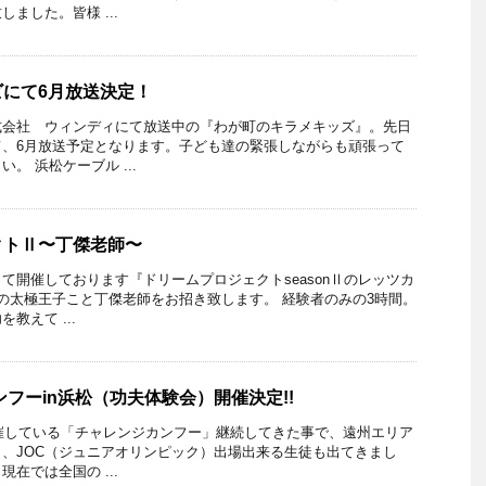
ました。皆様 ...
にて6月放送決定！
式会社 ウィンディにて放送中の『わが町のキラメキッズ』。先日
て、6月放送予定となります。子ども達の緊張しながらも頑張って
。 浜松ケーブル ...
クトⅡ〜丁傑老師〜
て開催しております『ドリームプロジェクトseasonⅡのレッツカ
の太極王子こと丁傑老師をお招き致します。 経験者のみの3時間。
教えて ...
ンフーin浜松（功夫体験会）開催決定!!
開催している「チャレンジカンフー」継続してきた事で、遠州エリア
、JOC（ジュニアオリンピック）出場出来る生徒も出てきまし
在では全国の ...