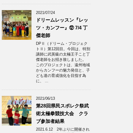
2021/07/24
ドリームレッスン『レッ
ツ・カンフー』⑫ 7/4 丁
傑老師
DPⅡ（ドリーム・プロジェク
トⅡ）第12回目。今回は、特別
講師に武英級の太極王子こと丁
傑老師をお招き致しました。
このプロジェクトは、遠州地域
からカンフーの魅力発信と、子
ども達の育成強化を目指す為
に、 ...
2021/06/13
第28回県民スポレク祭武
術太極拳競技大会 クラ
ブ参加者結果
2021.6.12 2年ぶりに開催され