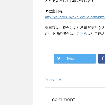
どうぞよろしくお願い致します。
▼教室日程
http://xn--ccks1bye7b2eve5c.com/nitte
※日程は、都合により急遽
変更
と
なる
が、不明の場合は、
こちら
よりご連絡
Twitter
-
お知らせ
comment