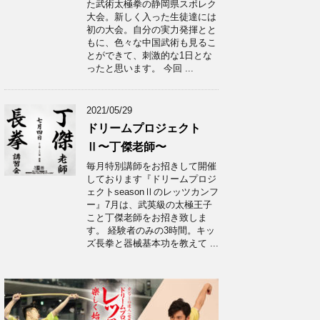
た武術太極拳の静岡県スポレク
大会。新しく入った生徒達には
初の大会。自分の実力発揮とと
もに、色々な中国武術も見るこ
とができて、刺激的な1日とな
ったと思います。 今回 ...
2021/05/29
ドリームプロジェクト
Ⅱ〜丁傑老師〜
毎月特別講師をお招きして開催
しております『ドリームプロジ
ェクトseasonⅡのレッツカンフ
ー』7月は、武英級の太極王子
こと丁傑老師をお招き致しま
す。 経験者のみの3時間。キッ
ズ長拳と器械基本功を教えて ...