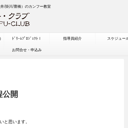
袋井/掛川/豊橋）のカンフー教室
w）
ﾄﾞﾘｰﾑﾌﾟﾛｼﾞｪｸﾄⅠ
指導員紹介
スケジュー
お問合せ・申込み
程公開
いと思います。