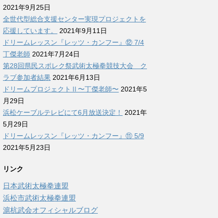
2021年9月25日
全世代型総合支援センター実現プロジェクトを
応援しています。
2021年9月11日
ドリームレッスン『レッツ・カンフー』⑫ 7/4
丁傑老師
2021年7月24日
第28回県民スポレク祭武術太極拳競技大会 ク
ラブ参加者結果
2021年6月13日
ドリームプロジェクトⅡ〜丁傑老師〜
2021年5
月29日
浜松ケーブルテレビにて6月放送決定！
2021年
5月29日
ドリームレッスン『レッツ・カンフー』⑪ 5/9
2021年5月23日
リンク
日本武術太極拳連盟
浜松市武術太極拳連盟
滬杭武会オフィシャルブログ