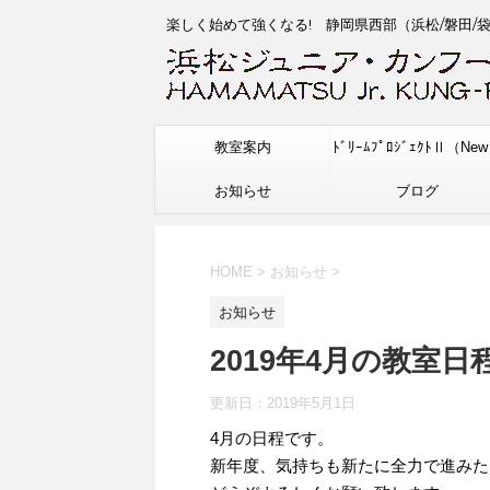
楽しく始めて強くなる! 静岡県西部（浜松/磐田/
教室案内
ﾄﾞﾘｰﾑﾌﾟﾛｼﾞｪｸﾄⅡ（Ne
お知らせ
ブログ
HOME
>
お知らせ
>
お知らせ
2019年4月の教室日
更新日：
2019年5月1日
4月の日程です。
新年度、気持ちも新たに全力で進みた