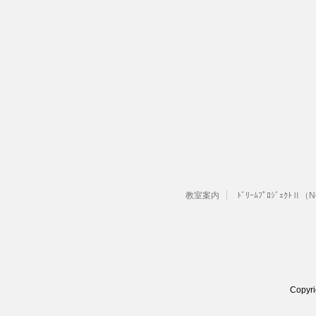
教室案内
ﾄﾞﾘｰﾑﾌﾟﾛｼﾞｪｸﾄⅡ（
Copyr