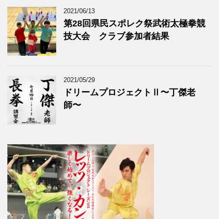
2021/06/13
第28回県民スポレク祭武術太極拳競
技大会 クラブ参加者結果
2021/05/29
ドリームプロジェクトⅡ〜丁傑老
師〜