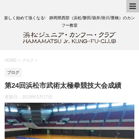
楽しく始めて強くなる! 静岡県西部（浜松/磐田/袋井/掛川/豊橋）のカン
フー教室
HOME
>
ブログ
>
ブログ
第24回浜松市武術太極拳競技大会成績
更新日：
2019年3月17日