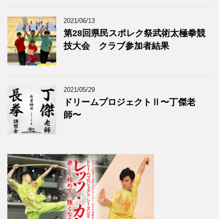
2021/06/13
第28回県民スポレク祭武術太極拳競
技大会 クラブ参加者結果
2021/05/29
ドリームプロジェクトⅡ〜丁傑老
師〜