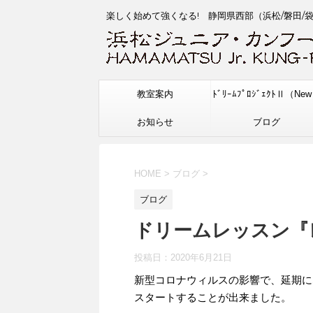
楽しく始めて強くなる! 静岡県西部（浜松/磐田/
教室案内
ﾄﾞﾘｰﾑﾌﾟﾛｼﾞｪｸﾄⅡ（Ne
お知らせ
ブログ
HOME
>
ブログ
>
ブログ
ドリームレッスン『レ
投稿日：
2020年6月21日
新型コロナウィルスの影響で、延期に
スタートすることが出来ました。