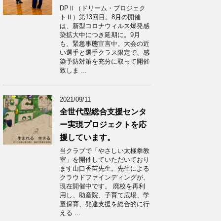
DPⅡ（ドリーム・プロジェク
トⅡ）第13回目。8月の開催
は、新型コロナウィルス爆発感
染拡大中につき延期に。9月
も、緊急事態宣言中。大会の近
い選手と選手クラス限定で、感
染予防対策を充分に取って開催
致しま ...
2021/09/11
全世代型総合支援センタ
ー実現プロジェクトを応
援しています。
当クラブで「やさしい太極拳教
室」を開催していただいており
ます山口香苗先生。先生による
クラウドファインディングが、
現在開催中です。 廃校を再利
用し、助産院、子育て広場、学
童保育、発達支援を総合的に行
える ...