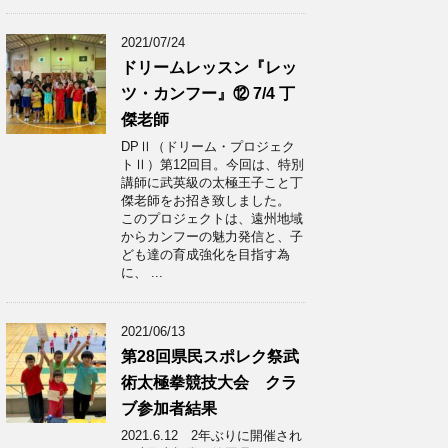
2021/07/24
ドリームレッスン『レッ
ツ・カンフー』⑫ 7/4 丁
傑老師
DPⅡ（ドリーム・プロジェク
トⅡ）第12回目。今回は、特別
講師に武英級の太極王子こと丁
傑老師をお招き致しました。
このプロジェクトは、遠州地域
からカンフーの魅力発信と、子
ども達の育成強化を目指す為
に、 ...
2021/06/13
第28回県民スポレク祭武
術太極拳競技大会 クラ
ブ参加者結果
2021.6.12 2年ぶりに開催され