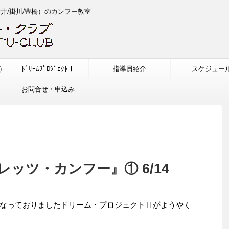
袋井/掛川/豊橋）のカンフー教室
w）
ﾄﾞﾘｰﾑﾌﾟﾛｼﾞｪｸﾄⅠ
指導員紹介
スケジュー
お問合せ・申込み
ッツ・カンフー』① 6/14
なっておりましたドリーム・プロジェクトⅡがようやく