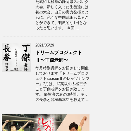
た武術太極拳の静岡県スポレク
大会。新しく入った生徒達には
初の大会。自分の実力発揮とと
もに、色々な中国武術も見るこ
とができて、刺激的な1日とな
ったと思います。 今回 ...
2021/05/29
ドリームプロジェクト
Ⅱ〜丁傑老師〜
毎月特別講師をお招きして開催
しております『ドリームプロジ
ェクトseasonⅡのレッツカンフ
ー』7月は、武英級の太極王子
こと丁傑老師をお招き致しま
す。 経験者のみの3時間。キッ
ズ長拳と器械基本功を教えて ...