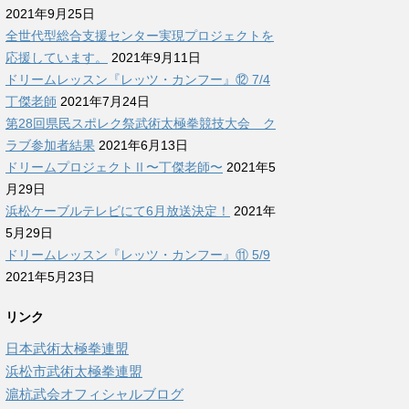
2021年9月25日
全世代型総合支援センター実現プロジェクトを
応援しています。
2021年9月11日
ドリームレッスン『レッツ・カンフー』⑫ 7/4
丁傑老師
2021年7月24日
第28回県民スポレク祭武術太極拳競技大会 ク
ラブ参加者結果
2021年6月13日
ドリームプロジェクトⅡ〜丁傑老師〜
2021年5
月29日
浜松ケーブルテレビにて6月放送決定！
2021年
5月29日
ドリームレッスン『レッツ・カンフー』⑪ 5/9
2021年5月23日
リンク
日本武術太極拳連盟
浜松市武術太極拳連盟
滬杭武会オフィシャルブログ