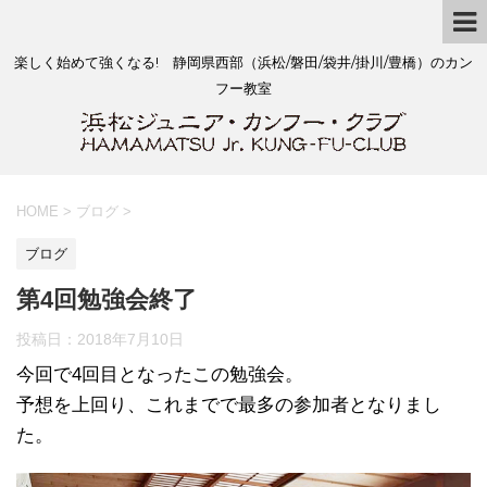
楽しく始めて強くなる! 静岡県西部（浜松/磐田/袋井/掛川/豊橋）のカン
フー教室
HOME
>
ブログ
>
ブログ
第4回勉強会終了
投稿日：
2018年7月10日
今回で4回目となったこの勉強会。
予想を上回り、これまでで最多の参加者となりまし
た。